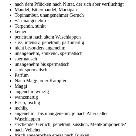
nach dem Pflücken nach Nitrat, der sich aber verflüchtigt
Mandel, Bittermandel, Marzipan
Topinambur, unangenehmer Geruch
+/- unangenehm
Terpentin, stinkt
keiner
penetrant nach altem Waschlappen
süss, intensiv, penetrant, parfümartig
nicht besonders angenehm
unangenehm, stinkend, spermatisch
spermatisch
unangenehm bis spermatisch
stark spermatisch
Parfüm
Nach Maggi oder Kampfer
Maggi
angenehm würzig
wanzenartig
Fisch, fischig
mehlig
angenehm - bis unangenehm, je nach Alter? alter
Waschlappen
stechender Geruch, penetrant, süsslich, Mehlkomponente?
nach Veilchen
frisch angebrochen etwas nach Gurken