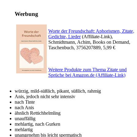
Werbung
Worte der Freundschaft: Aphorismen, Zitate,
Gedichte, Lieder
(Affiliate-Link),
Schmidtmann, Achim, Books on Demand,
Taschenbuch, 3756207889, 5,99 €
Weitere Produkte zum Thema Zitate und
Sprüche bei Amazon.de (Affiliate-Link)
würzig, mild-süßlich, pikant, süßlich, rahmig
Anis, jedoch nicht sehr intensiv
nach Tinte
nach Anis
ähnlich Rettichhelmling
unauffällig
mehlartig, nach Gurken
mehlartig
unangenehm bis leicht spermatisch