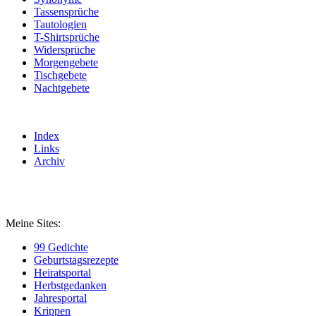
Tassensprüche
Tautologien
T-Shirtsprüche
Widersprüche
Morgengebete
Tischgebete
Nachtgebete
Index
Links
Archiv
Meine Sites:
99 Gedichte
Geburtstagsrezepte
Heiratsportal
Herbstgedanken
Jahresportal
Krippen