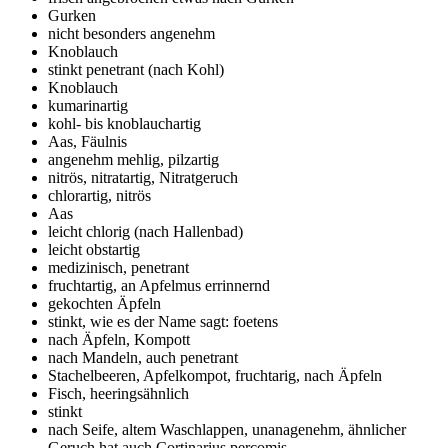
Gurken
nicht besonders angenehm
Knoblauch
stinkt penetrant (nach Kohl)
Knoblauch
kumarinartig
kohl- bis knoblauchartig
Aas, Fäulnis
angenehm mehlig, pilzartig
nitrös, nitratartig, Nitratgeruch
chlorartig, nitrös
Aas
leicht chlorig (nach Hallenbad)
leicht obstartig
medizinisch, penetrant
fruchtartig, an Apfelmus errinnernd
gekochten Äpfeln
stinkt, wie es der Name sagt: foetens
nach Äpfeln, Kompott
nach Mandeln, auch penetrant
Stachelbeeren, Apfelkompot, fruchtarig, nach Äpfeln
Fisch, heeringsähnlich
stinkt
nach Seife, altem Waschlappen, unanagenehm, ähnlicher
Geruch hat auch Cortinarius percomis