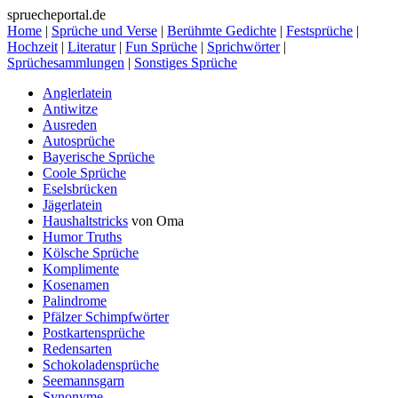
spruecheportal.de
Home
|
Sprüche und Verse
|
Berühmte Gedichte
|
Festsprüche
|
Hochzeit
|
Literatur
|
Fun Sprüche
|
Sprichwörter
|
Sprüchesammlungen
|
Sonstiges Sprüche
Anglerlatein
Antiwitze
Ausreden
Autosprüche
Bayerische Sprüche
Coole Sprüche
Eselsbrücken
Jägerlatein
Haushaltstricks
von Oma
Humor Truths
Kölsche Sprüche
Komplimente
Kosenamen
Palindrome
Pfälzer Schimpfwörter
Postkartensprüche
Redensarten
Schokoladensprüche
Seemannsgarn
Synonyme