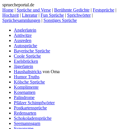
spruecheportal.de
Home
|
Sprüche und Verse
|
Berühmte Gedichte
|
Festsprüche
|
Hochzeit
|
Literatur
|
Fun Sprüche
|
Sprichwörter
|
Sprüchesammlungen
|
Sonstiges Sprüche
Anglerlatein
Antiwitze
Ausreden
Autosprüche
Bayerische Sprüche
Coole Sprüche
Eselsbrücken
Jägerlatein
Haushaltstricks
von Oma
Humor Truths
Kölsche Sprüche
Komplimente
Kosenamen
Palindrome
Pfälzer Schimpfwörter
Postkartensprüche
Redensarten
Schokoladensprüche
Seemannsgarn
Synonyme