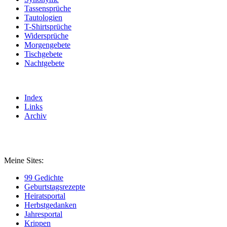
Tassensprüche
Tautologien
T-Shirtsprüche
Widersprüche
Morgengebete
Tischgebete
Nachtgebete
Index
Links
Archiv
Meine Sites:
99 Gedichte
Geburtstagsrezepte
Heiratsportal
Herbstgedanken
Jahresportal
Krippen