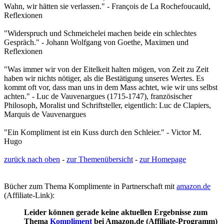
Wahn, wir hätten sie verlassen." - François de La Rochefoucauld,
Reflexionen
"Widerspruch und Schmeichelei machen beide ein schlechtes
Gespräch." - Johann Wolfgang von Goethe, Maximen und
Reflexionen
"Was immer wir von der Eitelkeit halten mögen, von Zeit zu Zeit
haben wir nichts nötiger, als die Bestätigung unseres Wertes. Es
kommt oft vor, dass man uns in dem Mass achtet, wie wir uns selbst
achten." - Luc de Vauvenargues (1715-1747), französischer
Philosoph, Moralist und Schriftsteller, eigentlich: Luc de Clapiers,
Marquis de Vauvenargues
"Ein Kompliment ist ein Kuss durch den Schleier." - Victor M.
Hugo
zurück nach oben
-
zur Themenübersicht
-
zur Homepage
Bücher zum Thema Komplimente in Partnerschaft mit
amazon.de
(Affiliate-Link):
Leider können gerade keine aktuellen Ergebnisse zum
Thema
Kompliment
bei Amazon.de (Affiliate-Programm)