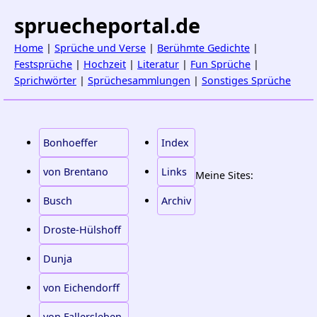
spruecheportal.de
Home
|
Sprüche und Verse
|
Berühmte Gedichte
|
Festsprüche
|
Hochzeit
|
Literatur
|
Fun Sprüche
|
Sprichwörter
|
Sprüchesammlungen
|
Sonstiges Sprüche
Bonhoeffer
Index
von Brentano
Links
Meine Sites:
Busch
Archiv
Droste-Hülshoff
Dunja
von Eichendorff
von Fallersleben